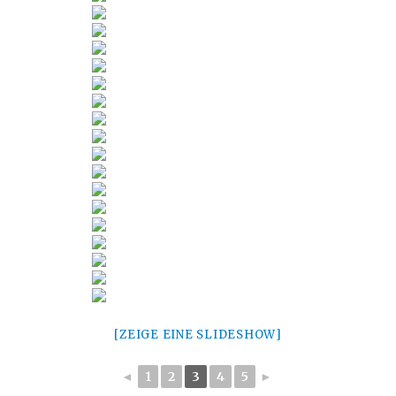
[ZEIGE EINE SLIDESHOW]
◄
1
2
3
4
5
►