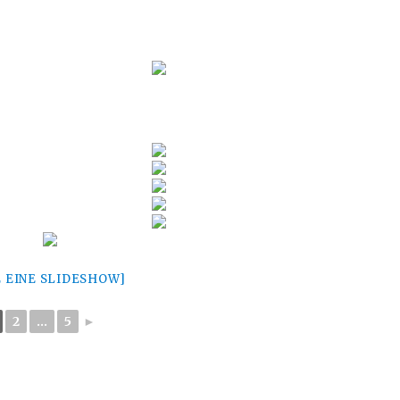
E EINE SLIDESHOW]
2
...
5
►