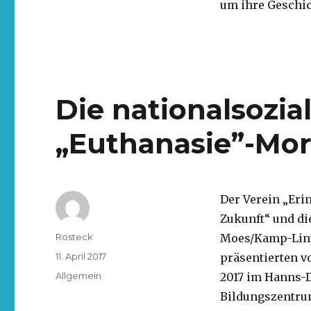
um ihre Geschic
Die nationalsozia
„Euthanasie”-Mor
Der Verein „Erin
Zukunft“ und di
Rosteck
Moes/Kamp-Lint
11. April 2017
präsentierten vo
Allgemein
2017 im Hanns-
Bildungszentru