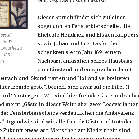
Daet wey Ewigh sullen deuren“
Dieser Spruch findet sich auf einer
sogenannten Fensterbierscheibe. die
Eheleute Hendrick und Elsken Kuippers
 geste“
 im 17.
sowie Johan und Beet Lasfonder
e Bräuche zu
schenkten sie im Jahr 1691 einem
on 1691
Nachbarn anlässlich seines Hausbaus
um
zum Einstand und entsprachen damit
deutschland, Skandinavien und Holland verbreiteten
 hier fremde geste“, bezieht sich zwar auf die Bibel (1.
rhard Tersteegen: „Wir sind hier fremde Gäste und ziehe
d meint „Gäste in dieser Welt“, aber zwei Lesevarianten
 der Fensterbierscheibe verdeutlichen die Ambivalenz
“: Irgendwie sind wir alle fremde Gäste und trotzdem
ie Zukunft etwas auf. Menschen am Niederrhein sind