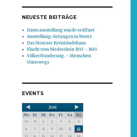
NEUESTE BEITRÄGE
Dauerausstellung wurde eröffnet
Ausstellung: Gefangen in Moers
Das Moerser Kreiständehaus
Flucht vom Niederrhein 1933 – 1945
Völker.Wanderung. – Menschen
Unterwegs
EVENTS
Juni
Mo
Di
Mi
Do
Fr
Sa
So
30
31
1
2
3
4
5
6
7
8
9
10
11
12
13
14
15
16
17
18
19