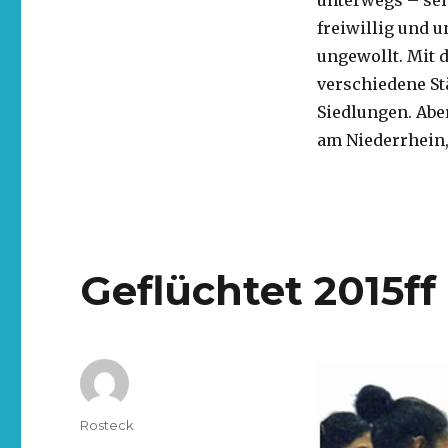
unterwegs – sei
freiwillig und u
ungewollt. Mit 
verschiedene St
Siedlungen. Ab
am Niederrhein,
Geflüchtet 2015ff
Rosteck