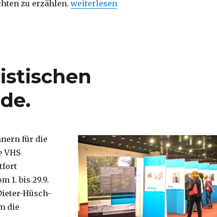
hten zu erzählen.
weiterlesen
listischen
de.
nern für die
e VHS
fort
m 1. bis 29.9.
Dieter-Hüsch-
m die