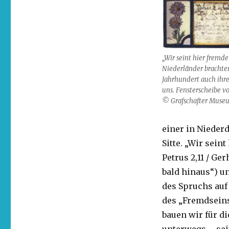
„Wir seint hier fremde
Niederländer brachten
Jahrhundert auch ihr
uns. Fensterscheibe v
© Grafschafter Muse
einer in Nieder
Sitte. „Wir seint
Petrus 2,11 / Ge
bald hinaus“) un
des Spruchs auf
des „Fremdseins
bauen wir für d