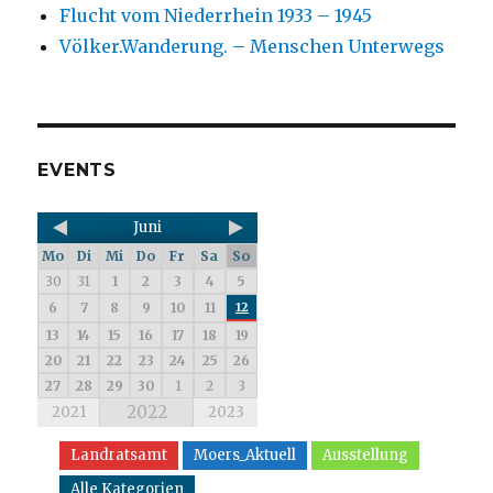
Flucht vom Niederrhein 1933 – 1945
Völker.Wanderung. – Menschen Unterwegs
EVENTS
Juni
Mo
Di
Mi
Do
Fr
Sa
So
30
31
1
2
3
4
5
6
7
8
9
10
11
12
13
14
15
16
17
18
19
20
21
22
23
24
25
26
27
28
29
30
1
2
3
2022
2021
2023
Landratsamt
Moers_Aktuell
Ausstellung
Alle Kategorien